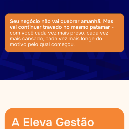
só a rotatividade.
 É o 
time que só funciona 
sob vigilância,
 e o fundador que vive 
repetindo: 'se eu não olhar, a qualidade cai.'
Seu negócio não vai quebrar amanhã.
Mas 
vai continuar travado no mesmo patamar
 - 
com você cada vez mais preso, cada vez 
mais cansado, cada vez mais longe do 
motivo pelo qual começou.
A Eleva Gestão