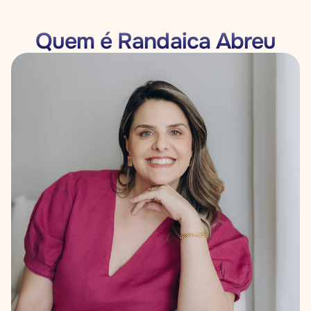
Quem é Randaica Abreu
cóloga
·
MBA FGV
·
Prosci® Certified
·
15+ anos