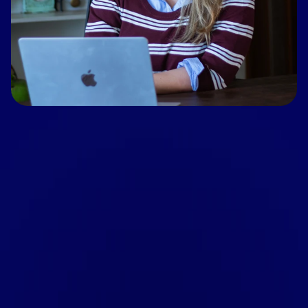
O custo de uma contratação errada 
não é só 
o salário perdido.
 É o retrabalho, o clima que 
piora, o 
cliente que quase foi embora por 
falha interna.
O custo de não ter processos 
não é só a 
bagunça.
É o fundador que precisa ser consultado pra 
cada decisão, e que 
não consegue pensar 
no estratégico porque está resolvendo o 
operacional.
O custo de não ter líderes preparados 
não é 