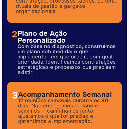
contratação, processos tácitos, cultura, 
rituais de gestão e gargalos 
organizacionais.
2
Plano de Ação 
Personalizado
Com base no diagnóstico, construímos 
um plano sob medida:
 o que 
implementar, em que ordem, com qual 
prioridade. Identificamos contratações 
estratégicas e processos que precisam 
existir.
3
Acompanhamento Semanal
12 reuniões semanais durante os 90 
dias.
 Não entregamos o plano e 
sumimos — caminhamos junto, 
ajustamos o que for preciso e 
garantimos a implementação.