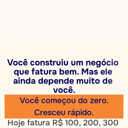
Rafael Miranda
Dra Patrícia Ab
Personal Global
Médica Dermat
Você construiu um negócio 
que fatura bem. Mas ele 
ainda depende muito de 
você.
Você começou do zero.
Cresceu rápido.
Hoje fatura R$ 100, 200, 300 