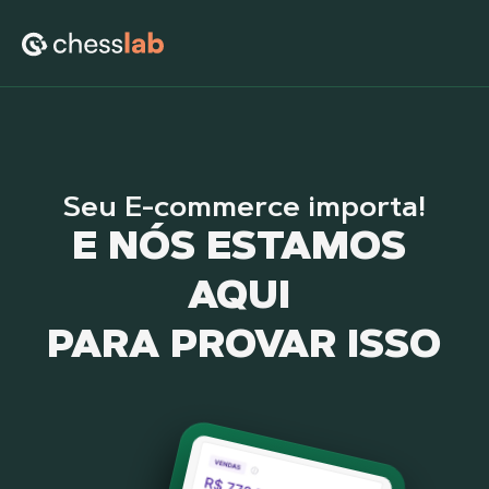
Seu E-commerce importa!
Seu E-commerce importa!
E NÓS ESTAMOS 
E NÓS 
ESTAMOS 
AQUI 
AQUI
PARA PROVAR ISSO
PARA PROVAR ISSO
Descubra como estamos transformando negócios
com dedicação e comprometimento